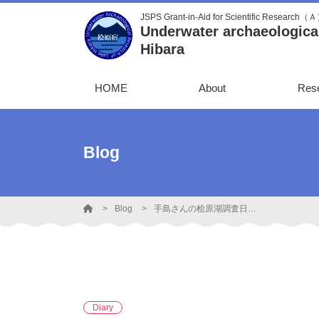
JSPS Grant-in-Aid for Scientific Research（
Underwater archaeological
Hibara
HOME
About
Res
Blog
Blog
手島さんの桧原湖調査日誌【2024年9月14日～15日】
Diary