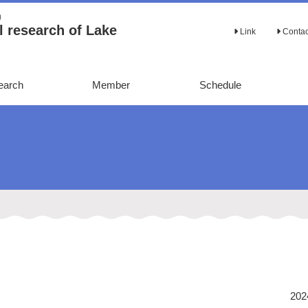
Ａ）
 research of Lake
Link
Conta
earch
Member
Schedule
202