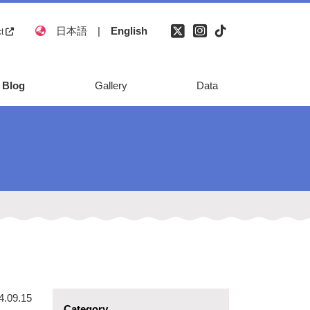
日本語
|
English
ct
Blog
Gallery
Data
natural disaster
monument
Reference
4.09.15
Category