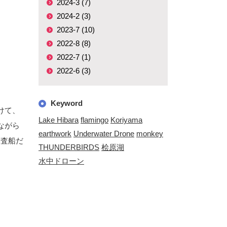
2024-3 (7)
2024-2 (3)
2023-7 (10)
2022-8 (8)
2022-7 (1)
2022-6 (3)
Keyword
けて、
Lake Hibara
flamingo
Koriyama
ながら
earthwork
Underwater Drone
monkey
調査船だ
THUNDERBIRDS
桧原湖
水中ドローン