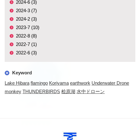
2024-6 (3)
2024-3 (7)
2024-2 (3)
2023-7 (10)
2022-8 (8)
2022-7 (1)
2022-6 (3)
Keyword
Lake Hibara
flamingo
Koriyama
earthwork
Underwater Drone
monkey
THUNDERBIRDS
桧原湖
水中ドローン