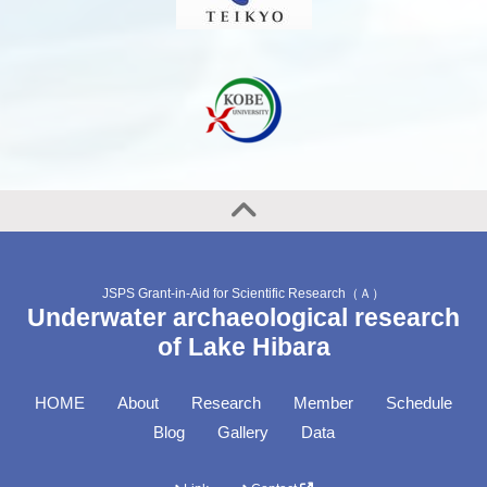
JSPS Grant-in-Aid for Scientific Research（Ａ）
Underwater archaeological research
of Lake Hibara
HOME
About
Research
Member
Schedule
Blog
Gallery
Data