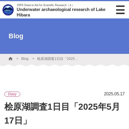
JSPS Grant-in-Aid for Scientific Research（Ａ）
Underwater archaeological research of Lake
Hibara
Blog
Blog
桧原湖調査1日目「2025年5月17日」
2025.05.17
Diary
桧原湖調査1日目「2025年5月
17日」