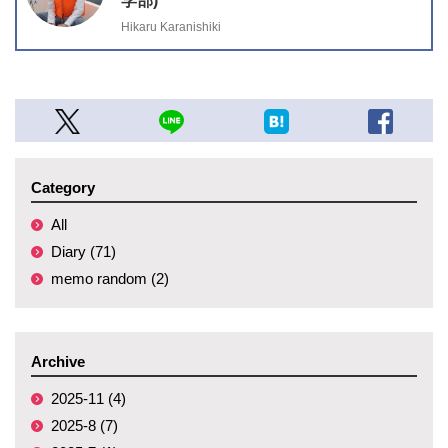
学部)
Hikaru Karanishiki
Category
All
Diary (71)
memo random (2)
Archive
2025-11 (4)
2025-8 (7)