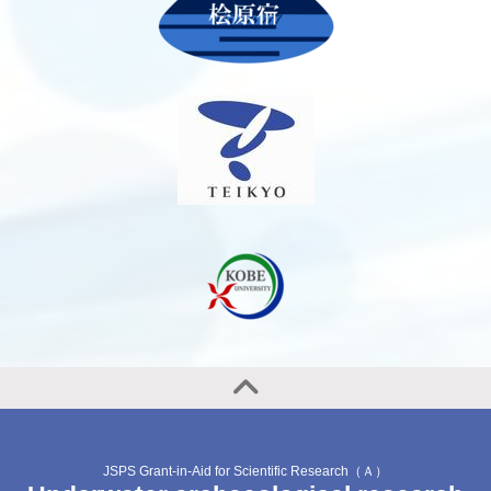
JSPS Grant-in-Aid for Scientific Research（Ａ）